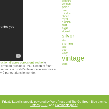
peinture
pendant
print
rare
reindeer
ribbed
royal
rudolph
shirt
sign
signed
silver
star
sterling
toile
tree
vase
vintage
duction d’après corot signé roche
le
wars
Ferme du gros bois RN3. Cet objet étant
éservons le droit d’enlever cette annonce à
livré partout dans le monde.
Private Label is proudly powered by
WordPress
and
The Go Green Blog
theme.
Entries (RSS)
and
Comments (RSS)
.