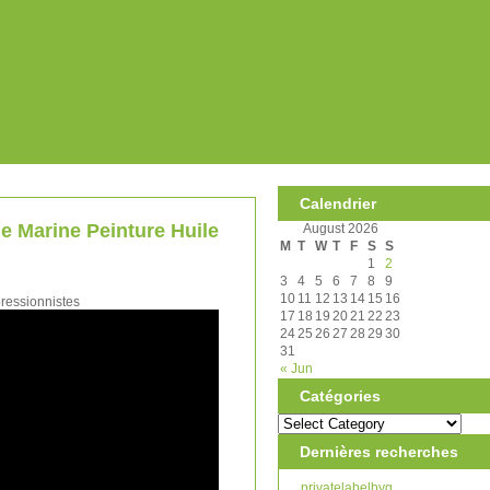
Calendrier
e Marine Peinture Huile
August 2026
M
T
W
T
F
S
S
1
2
3
4
5
6
7
8
9
10
11
12
13
14
15
16
ressionnistes
17
18
19
20
21
22
23
24
25
26
27
28
29
30
31
« Jun
Catégories
Dernières recherches
privatelabelbyg