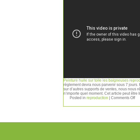
Peinture huile sur toile les baigneuses repro
règlement devra nous parvenir sous 7 jours. 
sur d’autres supports de ventes, nous nous r
n’importe quel moment. Cet article peut être 
Posted in
reproduction
|
Comments Off