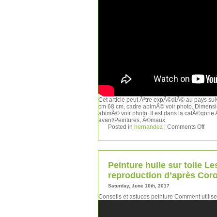
Cet article peut Ãªtre expÃ©diÃ© au pays su
cm 68 cm, cadre abimÃ© voir photo. Dimensi
abimÃ© voir photo. Il est dans la catÃ©gorie 
avant\Peintures, Ã©maux.
Posted in
hernandez
|
Comments Off
Peinture huile sur toile L
reproduction d’après Coro
Saturday, June 10th, 2017
Conseils et astuces peinture Comment utilise