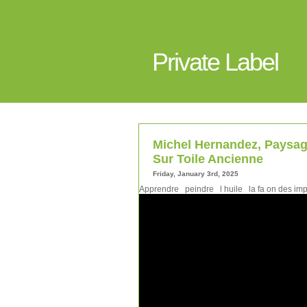
Private Label
Michel Hernandez, Paysag
Sur Toile Ancienne
Friday, January 3rd, 2025
Apprendre peindre l huile la fa on des imp