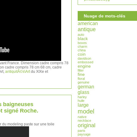
Nuage de mots-clés
american
antique
auto
black
boxes
charm
china
coin
davidson
embossed
ivant France. Dimension cadre compris 78
engine
on cadre compris 78 cm 68 cm, cadre
filter
Art,
antiquitÃ©s\Art
du XIXe et
fine
floral
genuine
german
glass
harley
huile
es baigneuses
large
t signé Roche.
model
native
necklace
r du modeling paste sur une toile
original
parts
paysage