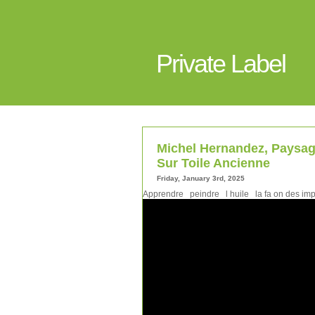
Private Label
Michel Hernandez, Paysag
Sur Toile Ancienne
Friday, January 3rd, 2025
Apprendre peindre l huile la fa on des imp