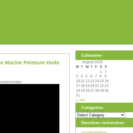
Calendrier
e Marine Peinture Huile
August 2026
M
T
W
T
F
S
S
1
2
3
4
5
6
7
8
9
10
11
12
13
14
15
16
ressionnistes
17
18
19
20
21
22
23
24
25
26
27
28
29
30
31
« Jun
Catégories
Dernières recherches
privatelabelbyg