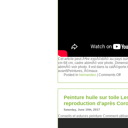
Cet article peut Ãªtre expÃ©diÃ© au pays su
cm 68 cm, cadre abimÃ© voir photo. Dimensi
abimÃ© voir photo. Il est dans la catÃ©gorie 
avant\Peintures, Ã©maux.
Posted in
hernandez
|
Comments Off
Peinture huile sur toile L
reproduction d’après Coro
Saturday, June 10th, 2017
Conseils et astuces peinture Comment utilise