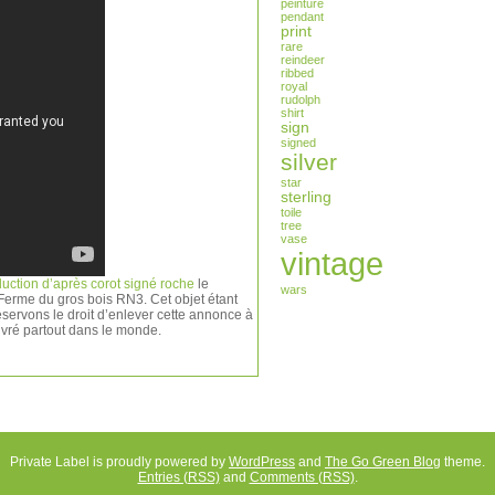
peinture
pendant
print
rare
reindeer
ribbed
royal
rudolph
shirt
sign
signed
silver
star
sterling
toile
tree
vase
vintage
duction d’après corot signé roche
le
wars
Ferme du gros bois RN3. Cet objet étant
éservons le droit d’enlever cette annonce à
livré partout dans le monde.
Private Label is proudly powered by
WordPress
and
The Go Green Blog
theme.
Entries (RSS)
and
Comments (RSS)
.