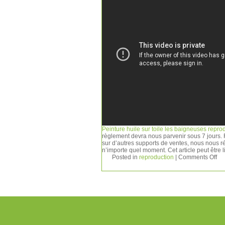
Peinture huile sur toile les baigneuses repro
règlement devra nous parvenir sous 7 jours. 
sur d’autres supports de ventes, nous nous r
n’importe quel moment. Cet article peut être 
Posted in
reproduction
|
Comments Off