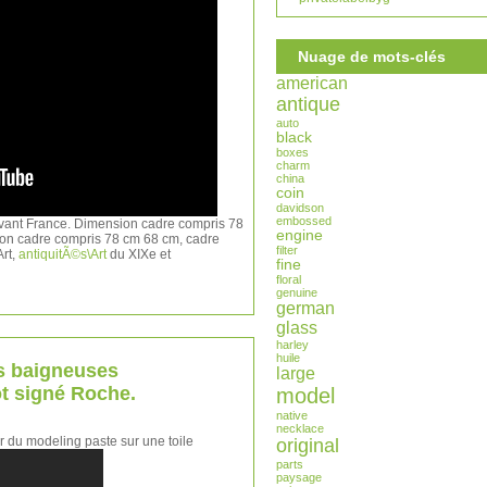
Nuage de mots-clés
american
antique
auto
black
boxes
charm
china
coin
davidson
embossed
ivant France. Dimension cadre compris 78
engine
on cadre compris 78 cm 68 cm, cadre
filter
Art,
antiquitÃ©s\Art
du XIXe et
fine
floral
genuine
german
glass
harley
huile
es baigneuses
large
t signé Roche.
model
native
necklace
r du modeling paste sur une toile
original
parts
paysage